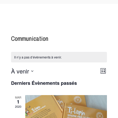
Communication
Il n’y a pas d’évènements à venir.
À venir
N
N
L
a
a
i
S
Derniers Évènements passés
s
v
v
é
t
i
l
i
e
g
MAR
e
g
1
a
c
a
2020
t
t
t
i
i