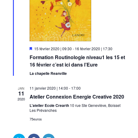
o
n
s
M
15 février 2020 | 09:30
-
16 février 2020 | 17:30
i
Formation Routinologie niveau1 les 15 et
s
e
16 février c’est ici dans l’Eure
n
a
La chapelle Reanville
v
a
n
11 janvier 2020 | 14:00
-
17:00
JAN
11
t
Atelier Connexion Energie Creative 2020
2020
L'atelier Ecole Crearth
10 rue Ste Geneviève, Boisset
Les Prévanches
75euros