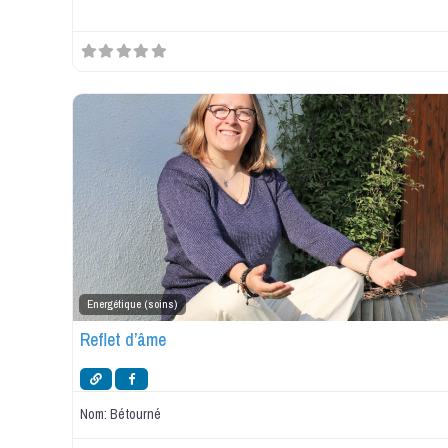
Energétique (soins)
Reflet d’âme
Nom:
Bétourné