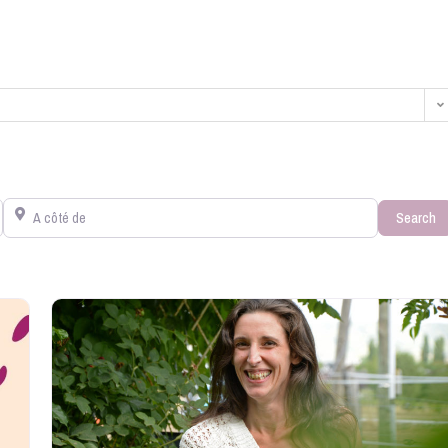
A côté de
S
Search