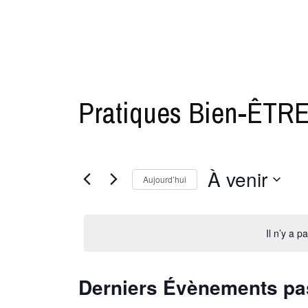
Pratiques Bien-ÊTR
À venir
Aujourd’hui
S
é
Il n’y a 
l
e
c
Derniers Évènements p
t
i