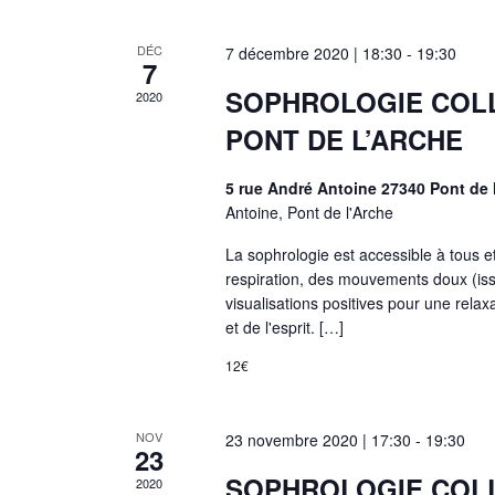
o
n
DÉC
7 décembre 2020 | 18:30
-
19:30
7
n
SOPHROLOGIE COL
2020
e
PONT DE L’ARCHE
z
u
n
5 rue André Antoine 27340 Pont de 
Antoine, Pont de l'Arche
e
d
La sophrologie est accessible à tous et
a
respiration, des mouvements doux (is
t
visualisations positives pour une rela
e
et de l'esprit. […]
.
12€
NOV
23 novembre 2020 | 17:30
-
19:30
23
SOPHROLOGIE COL
2020