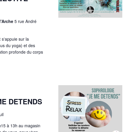
o
n
s
l'Arche
5 rue André
 s'appuie sur la
sus du yoga) et des
xation profonde du corps
ME DETENDS
il
2h15 à 13h au magasin