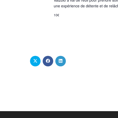
Val2bio à val de reuil pour prendre soi
une expérience de détente et de relâ
10€