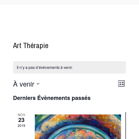
Art Thérapie
Il n’y a pas d’évènements à venir.
À venir
N
N
L
a
a
i
S
Derniers Évènements passés
s
v
v
é
t
i
l
i
e
g
NOV
e
g
23
a
c
a
2019
t
t
t
i
i