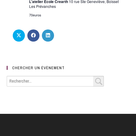
L'atelier Ecole Crearth
10 rue Ste Geneviève, Boisset
o
Les Prévanches
n
70euros
s
CHERCHER UN ÉVÈNEMENT