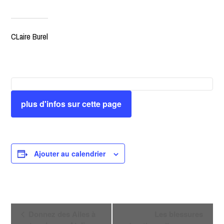
CLaire Burel
plus d'infos sur cette page
Ajouter au calendrier
N
Donnez des Ailes à
Les blessures
a