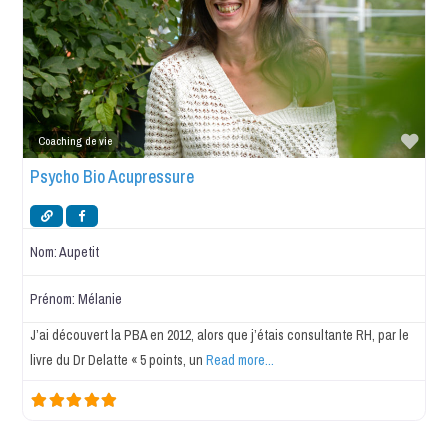
Favo
Coaching de vie
Psycho Bio Acupressure
Nom:
Aupetit
Prénom:
Mélanie
J’ai découvert la PBA en 2012, alors que j’étais consultante RH, par le
livre du Dr Delatte « 5 points, un
Read more...