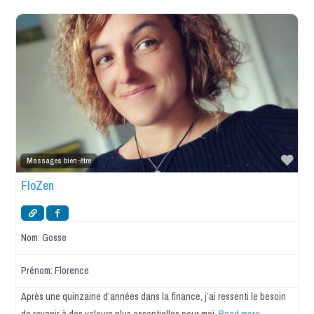
Favo
Massages bien-être
FloZen
Nom:
Gosse
Prénom:
Florence
Après une quinzaine d’années dans la finance, j’ai ressenti le besoin
de revenir à des valeurs plus essentielles pour moi.
Read more...