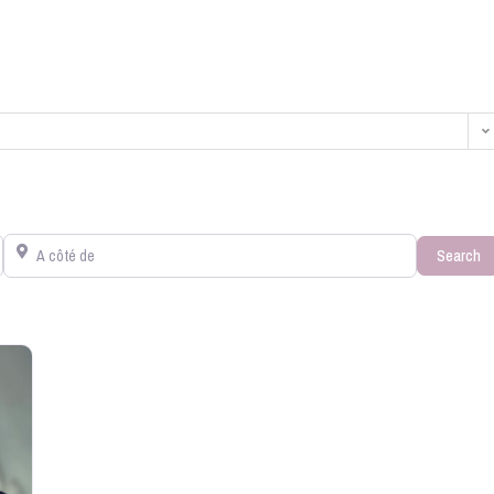
A côté de
S
Search