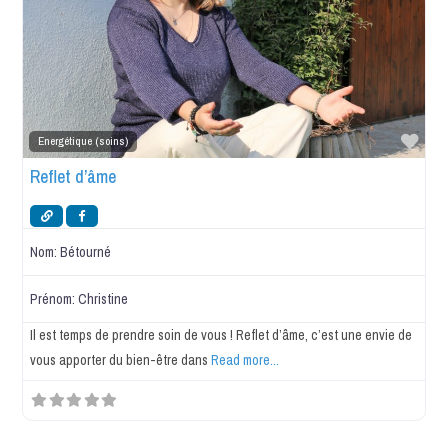
Favo
Energétique (soins)
Reflet d’âme
Nom:
Bétourné
Prénom:
Christine
Il est temps de prendre soin de vous ! Reflet d’âme, c’est une envie de
vous apporter du bien-être dans
Read more...