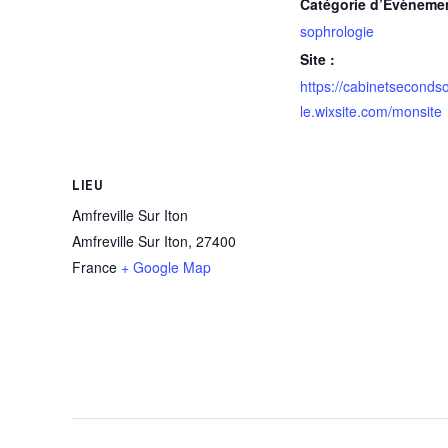
Catégorie d’Évèneme
sophrologie
Site :
https://cabinetsecondso
le.wixsite.com/monsite
LIEU
Amfreville Sur Iton
Amfreville Sur Iton
,
27400
France
+ Google Map