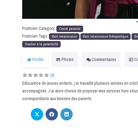
Praticien Category:
Coach parental
Praticien Tags:
Bain renaissance
Bain renaissance thérapeutique
Bi
Soutien à la parentalité
Profile
Photos
Commentaires
C
(0)
Educatrice de jeunes enfants, j’ai travaillé plusieurs années en crèch
accompagnés. J’ai alors choisis de proposer mes services hors struc
correspondants aux besoins des parents.