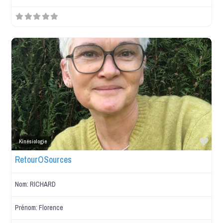
Favo
Kinésiologie
RetourOSources
Nom:
RICHARD
Prénom:
Florence