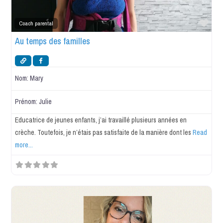
Favo
Coach parental
Au temps des familles
Nom:
Mary
Prénom:
Julie
Educatrice de jeunes enfants, j’ai travaillé plusieurs années en
crèche. Toutefois, je n’étais pas satisfaite de la manière dont les
Read
more...