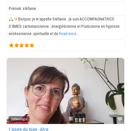
Prénom:
stéfanie
Bonjour, je m’appelle Stéfanie . je suis ACCOMPAGNATRICE
D’ÂMES cartomancienne , énergéticienne et Praticienne en hypnose
ericksonienne ,spirituelle et de
Read more...
Favo
Réflexologie
L’ange du bien -être