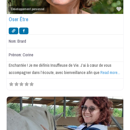
Favo
Développement personnel
Oser Être
Nom:
Brard
Prénom:
Corine
Enchantée ! Je me définis Insuffleuse de Vie. J’ai à cœur de vous
accompagner dans l’écoute, avec bienveillance afin que
Read more...