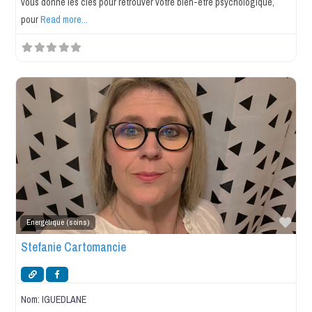
vous donne les clés pour retrouver votre bien-être psychologique,
pour
Read more...
Favo
Energétique (soins)
Stefanie Cartomancie
Nom:
IGUEDLANE