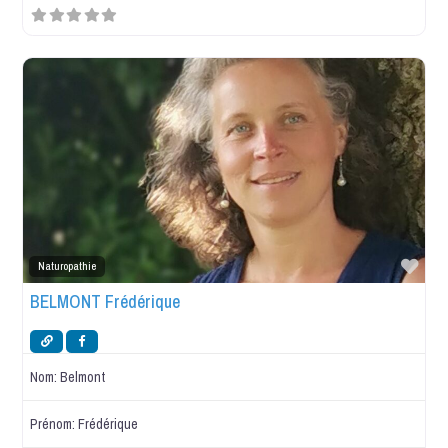
Favo
Naturopathie
BELMONT Frédérique
Nom:
Belmont
Prénom:
Frédérique