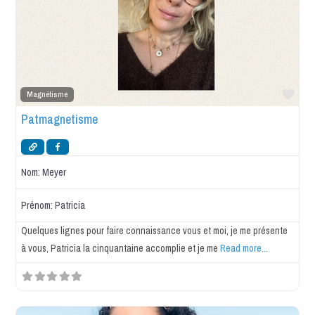
Favo
Magnétisme
Patmagnetisme
Nom:
Meyer
Prénom:
Patricia
Quelques lignes pour faire connaissance vous et moi, je me présente
à vous, Patricia la cinquantaine accomplie et je me
Read more...