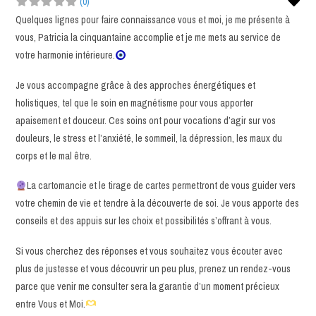
Fav
(0)
Quelques lignes pour faire connaissance vous et moi, je me présente à
vous, Patricia la cinquantaine accomplie et je me mets au service de
votre harmonie intérieure.
Je vous accompagne grâce à des approches énergétiques et
holistiques, tel que le soin en magnétisme pour vous apporter
apaisement et douceur. Ces soins ont pour vocations d’agir sur vos
douleurs, le stress et l’anxiété, le sommeil, la dépression, les maux du
corps et le mal être.
La cartomancie et le tirage de cartes permettront de vous guider vers
votre chemin de vie et tendre à la découverte de soi. Je vous apporte des
conseils et des appuis sur les choix et possibilités s’offrant à vous.
Si vous cherchez des réponses et vous souhaitez vous écouter avec
plus de justesse et vous découvrir un peu plus, prenez un rendez-vous
parce que venir me consulter sera la garantie d’un moment précieux
entre Vous et Moi.