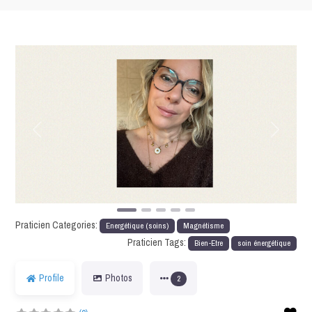
Précédent
Suivant
Praticien Categories:
Energétique (soins)
Magnétisme
Praticien Tags:
Bien-Etre
soin énergétique
Profile
Photos
2