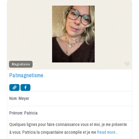
Favo
Magnétisme
Patmagnetisme
Nom:
Meyer
Prénom:
Patricia
Quelques lignes pour faire connaissance vous et moi, je me présente
à vous, Patricia la cinquantaine accomplie et je me
Read more...