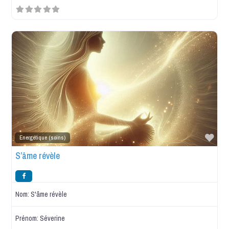
Favo
Energétique (soins)
S’âme révèle
Nom:
S'âme révèle
Prénom:
Séverine