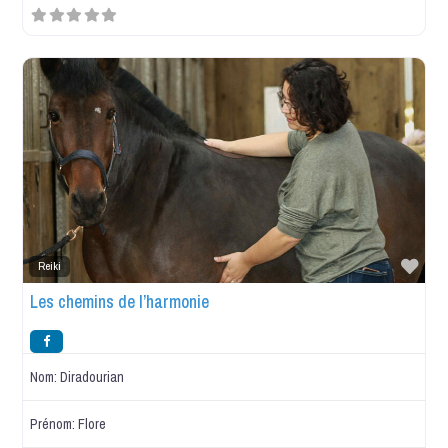
Favo
Reiki
Les chemins de l’harmonie
Nom:
Diradourian
Prénom:
Flore