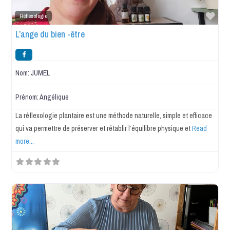
Favo
Réflexologie
L’ange du bien -être
Nom:
JUMEL
Prénom:
Angélique
La réflexologie plantaire est une méthode naturelle, simple et efficace
qui va permettre de préserver et rétablir l’équilibre physique et
Read
more...