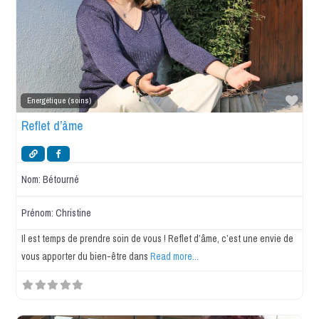
Favo
Energétique (soins)
Reflet d’âme
Nom:
Bétourné
Prénom:
Christine
Il est temps de prendre soin de vous ! Reflet d’âme, c’est une envie de
vous apporter du bien-être dans
Read more...