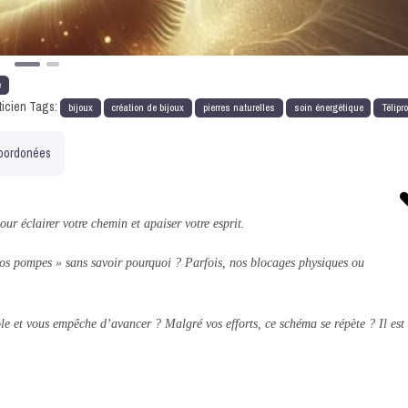
e
ticien Tags:
bijoux
création de bijoux
pierres naturelles
soin énergétique
Télipr
oordonées
r éclairer votre chemin et apaiser votre esprit.
 vos pompes » sans savoir pourquoi ? Parfois, nos blocages physiques ou
e et vous empêche d’avancer ? Malgré vos efforts, ce schéma se répète ? Il est