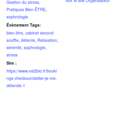
Voir le site Organisateur
Gestion du stress
,
Pratiques Bien-ÊTRE
,
sophrologie
Évènement Tags:
bien-être
,
cabinet second
souffle
,
détente
,
Relaxation
,
sérenité
,
sophrologie
,
stress
Site :
https://www.val2bio.fr/booki
ngs-checkout/atelier-je-me-
détends-1